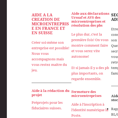
Aide aux déclarations
AIDE A LA
SE
Urssaf et AVS des
CREATIO
N DE
AD
microentreprises et
MICROENTREPRIS
résolution des pbs
E EN FRANCE ET
Etre
EN SUISSE
Le plus dur, c’est la
cons
première fois! On vous
son 
Créer soi-même son
montre comment faire
Que
entreprise est possible!
et vous serez vite
secr
Nous vous
autonome!
vou
accompagnons mais
retr
vous restez maitre du
Et si jamais il y a des pb
tem
jeu.
plus importants, on
fami
regarde ensemble.
Aide à la rédaction du
Fermeture des
projet
microentreprises
Aide
sto
Préprojets pour les
Aide à l’inscription à
fiduciaires suisses.
Rap
l’identité numérique la
BL/
Poste.