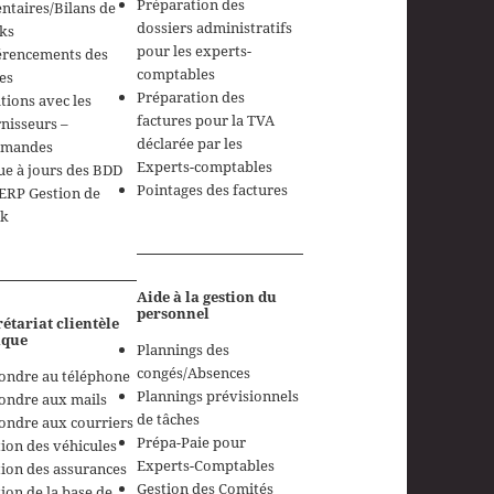
Préparation des
ntaires/Bilans de
dossiers administratifs
ks
pour les experts-
érencements des
comptables
es
Préparation des
tions avec les
factures pour la TVA
nisseurs –
déclarée par les
mandes
Experts-comptables
e à jours des BDD
Pointages des factures
ERP Gestion de
ck
Aide à la gestion du
personnel
étariat clientèle
ique
Plannings des
congés/Absences
ondre au téléphone
Plannings prévisionnels
ondre aux mails
de tâches
ondre aux courriers
Prépa-Paie pour
ion des véhicules
Experts-Comptables
ion des assurances
Gestion des Comités
ion de la base de