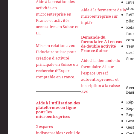
Aide à la création des
Inve
activités en
stoc
Aide à la fermeture de la
microentreprise en
Réf
microentreprise sur
France et activités
pièc
inpi.fr
accessoires en Suisse en
Rela
EI.
four
Demande du
com
formulaire A1 en cas
Mise en relation avec
de double activité
Tenu
France-Suisse
Fiduciaire suisse pour
des 
création d’activité
Sto
Aide à la demande du
principale en Suisse ou
formulaire A1 sur
recherche d’Expert-
l’espace Urssaf
comptable en France.
autoentrepreneur et
inscription à la caisse
Secr
AVS.
bas
Rép
Aide à l’utilisation des
plateformes en ligne
Rép
pour les
Rép
microentreprises
Gest
2 espaces
Gest
indispensables : celui de
Gest