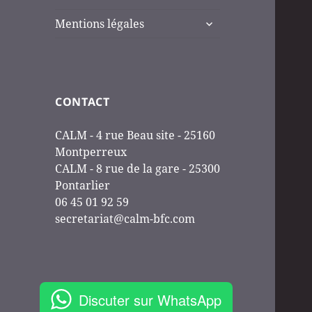
ouvrir
Mentions légales
le
sous-
menu
CONTACT
CALM - 4 rue Beau site - 25160
Montperreux
CALM - 8 rue de la gare - 25300
Pontarlier
06 45 01 92 59
secretariat@calm-bfc.com
Discuter sur WhatsApp