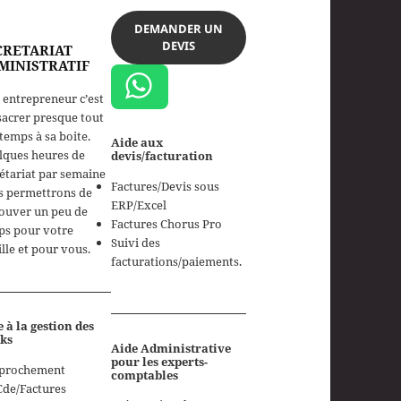
DEMANDER UN
DEVIS
CRETARIAT
MINISTRATIF
 entrepreneur c’est
acrer presque tout
temps à sa boite.
Aide aux
lques heures de
devis/facturation
étariat par semaine
Factures/Devis sous
s permettrons de
ERP/Excel
ouver un peu de
Factures Chorus Pro
ps pour votre
Suivi des
lle et pour vous.
facturations/paiements.
 à la gestion des
cks
Aide Administrative
pour les experts-
prochement
comptables
Cde/Factures