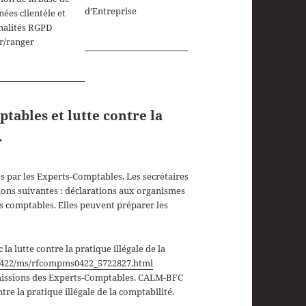
d’Entreprise
ées clientèle et
malités RGPD
r/ranger
tables et lutte contre la
.
es par les Experts-Comptables. Les secrétaires
tions suivantes : déclarations aux organismes
es comptables. Elles peuvent préparer les
la lutte contre la pratique illégale de la
e/0422/ms/rfcompms0422_5722827.html
missions des Experts-Comptables. CALM-BFC
ntre la pratique illégale de la comptabilité.