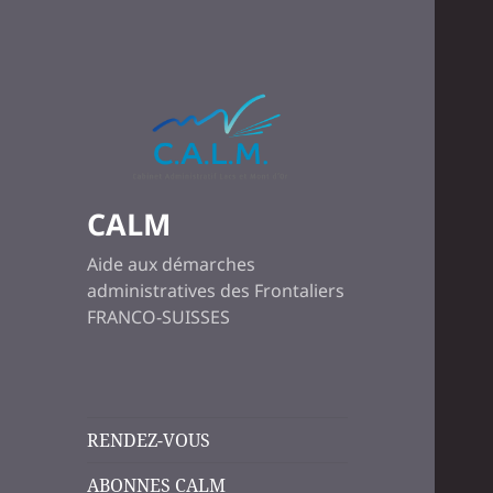
CALM
Aide aux démarches
administratives des Frontaliers
FRANCO-SUISSES
RENDEZ-VOUS
ABONNES CALM