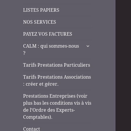
LISTES PAPIERS
NOS SERVICES
PAYEZ VOS FACTURES
ouvrir
CALM : qui sommes-nous
le
?
sous-
menu
Tarifs Prestations Particuliers
Tarifs Prestations Associations
: créer et gérer.
Prestations Entreprises (voir
plus bas les conditions vis à vis
de l’Ordre des Experts-
Comptables).
Contact