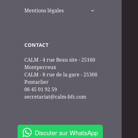
ouvrir
Mentions légales
le
sous-
menu
CONTACT
CALM - 4 rue Beau site - 25160
Montperreux
CALM - 8 rue de la gare - 25300
Pontarlier
06 45 01 92 59
secretariat@calm-bfc.com
Discuter sur WhatsApp