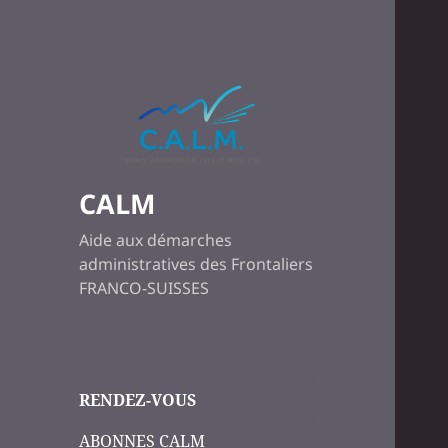
CALM
Aide aux démarches
administratives des Frontaliers
FRANCO-SUISSES
RENDEZ-VOUS
ABONNES CALM