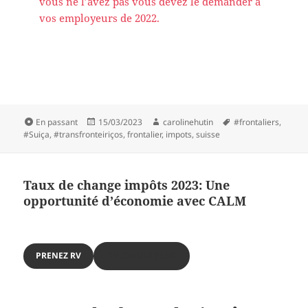
vous ne l’avez pas vous devez le demander à
vos employeurs de 2022.
Format
Publié
Auteur
Mots-
En passant
15/03/2023
carolinehutin
#frontaliers
,
le
clés
#Suiça
,
#transfronteiriços
,
frontalier
,
impots
,
suisse
Taux de change impôts 2023: Une
opportunité d’économie avec CALM
PRENEZ RV
EN SAVOIR PLUS