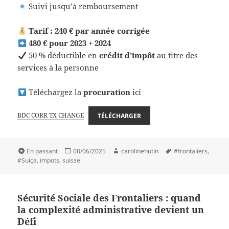
Suivi jusqu’à remboursement
Tarif : 240 € par année corrigée
480 € pour 2023 + 2024
50 % déductible en
crédit d’impôt
au titre des
services à la personne
Téléchargez la
procuration
ici
BDC CORR TX CHANGE
TÉLÉCHARGER
Format
Publié
Auteur
Mots-
En passant
08/06/2025
carolinehutin
#frontaliers
,
le
clés
#Suiça
,
impots
,
suisse
Sécurité Sociale des Frontaliers : quand
la complexité administrative devient un
Défi