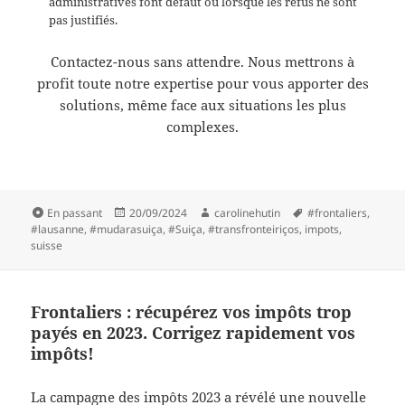
administratives font défaut ou lorsque les refus ne sont
pas justifiés.
Contactez-nous sans attendre. Nous mettrons à
profit toute notre expertise pour vous apporter des
solutions, même face aux situations les plus
complexes.
Format
Publié
Auteur
Mots-
En passant
20/09/2024
carolinehutin
#frontaliers
,
le
clés
#lausanne
,
#mudarasuiça
,
#Suiça
,
#transfronteiriços
,
impots
,
suisse
Frontaliers : récupérez vos impôts trop
payés en 2023. Corrigez rapidement vos
impôts!
La campagne des impôts 2023 a révélé une nouvelle