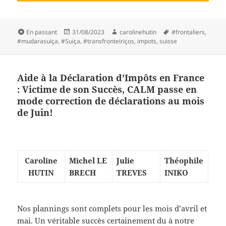
Format
Publié
Auteur
Mots-
En passant
31/08/2023
carolinehutin
#frontaliers
,
le
clés
#mudarasuiça
,
#Suiça
,
#transfronteiriços
,
impots
,
suisse
Aide à la Déclaration d’Impôts en France
: Victime de son Succès, CALM passe en
mode correction de déclarations au mois
de Juin!
Caroline
Michel LE
Julie
Théophile
HUTIN
BRECH
TREVES
INIKO
Nos plannings sont complets pour les mois d’avril et
mai. Un véritable succès certainement du à notre