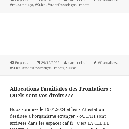
le
clés
#mudarasuiça
,
#Suiça
,
#transfronteiriços
,
impots
Format
Publié
Auteur
Mots-
En passant
29/12/2022
carolinehutin
#frontaliers
,
le
clés
#Suiça
,
#transfronteiriços
,
impots
,
suisse
Allocations Familiales des Frontaliers :
Quels sont vos droits???
Nous sommes le 19.01.2024 et les « Attestation
destinée à l’organisme étranger » ou E411 sont
arrivées dans les espaces caf.fr . C’est LA CLE DE