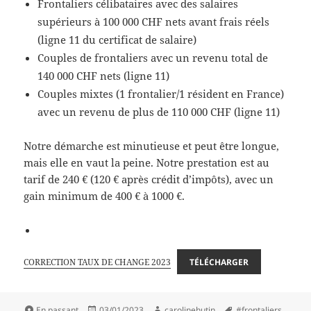
Frontaliers célibataires avec des salaires
supérieurs à 100 000 CHF nets avant frais réels
(ligne 11 du certificat de salaire)
Couples de frontaliers avec un revenu total de
140 000 CHF nets (ligne 11)
Couples mixtes (1 frontalier/1 résident en France)
avec un revenu de plus de 110 000 CHF (ligne 11)
Notre démarche est minutieuse et peut être longue,
mais elle en vaut la peine. Notre prestation est au
tarif de 240 € (120 € après crédit d’impôts), avec un
gain minimum de 400 € à 1000 €.
CORRECTION TAUX DE CHANGE 2023
TÉLÉCHARGER
Format
Publié
Auteur
Mots-
En passant
03/01/2023
carolinehutin
#frontaliers
,