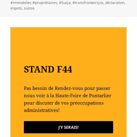
le
clés
#immobilier
,
#propriétaires
,
#Suiça
,
#transfronteiriços
,
déclaration
,
impots
,
suisse
STAND F44
Pas besoin de Rendez-vous pour passer
nous voir à la Haute-Foire de Pontarlier
pour discuter de vos préoccupations
administratives!
J’Y SERAIS!