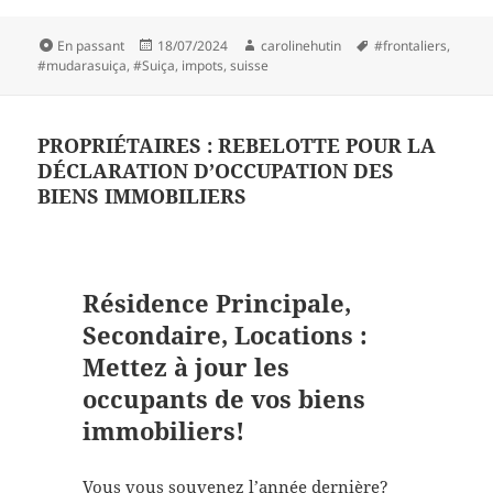
Format
Publié
Auteur
Mots-
En passant
18/07/2024
carolinehutin
#frontaliers
,
le
clés
#mudarasuiça
,
#Suiça
,
impots
,
suisse
PROPRIÉTAIRES : REBELOTTE POUR LA
DÉCLARATION D’OCCUPATION DES
BIENS IMMOBILIERS
Résidence Principale,
Secondaire, Locations :
Mettez à jour les
occupants de vos biens
immobiliers!
Vous vous souvenez l’année dernière?