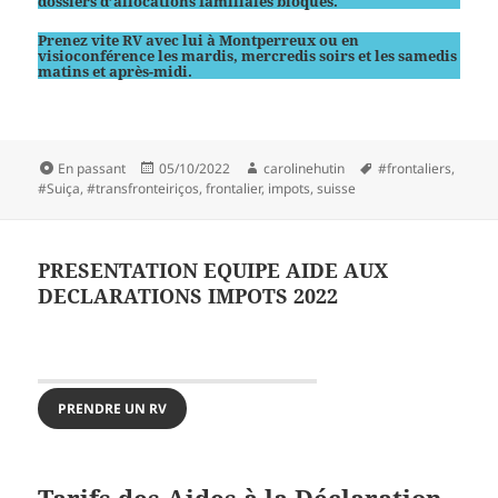
dossiers d’allocations familiales bloqués.
Prenez vite RV avec lui à Montperreux ou en
visioconférence les mardis, mercredis soirs et les samedis
matins et après-midi.
Format
Publié
Auteur
Mots-
En passant
05/10/2022
carolinehutin
#frontaliers
,
le
clés
#Suiça
,
#transfronteiriços
,
frontalier
,
impots
,
suisse
PRESENTATION EQUIPE AIDE AUX
DECLARATIONS IMPOTS 2022
PRENDRE UN RV