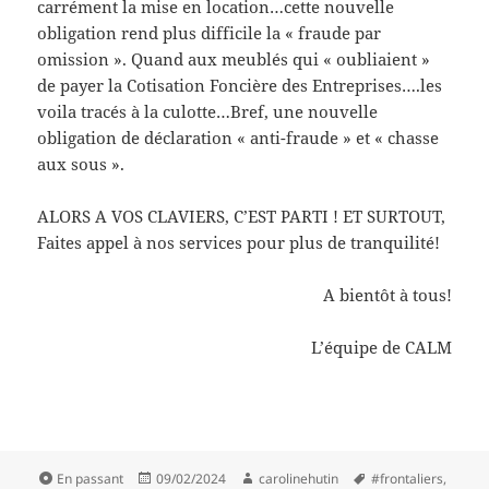
carrément la mise en location…cette nouvelle
obligation rend plus difficile la « fraude par
omission ». Quand aux meublés qui « oubliaient »
de payer la Cotisation Foncière des Entreprises….les
voila tracés à la culotte…Bref, une nouvelle
obligation de déclaration « anti-fraude » et « chasse
aux sous ».
ALORS A VOS CLAVIERS, C’EST PARTI ! ET SURTOUT,
Faites appel à nos services pour plus de tranquilité!
A bientôt à tous!
L’équipe de CALM
Format
Publié
Auteur
Mots-
En passant
09/02/2024
carolinehutin
#frontaliers
,