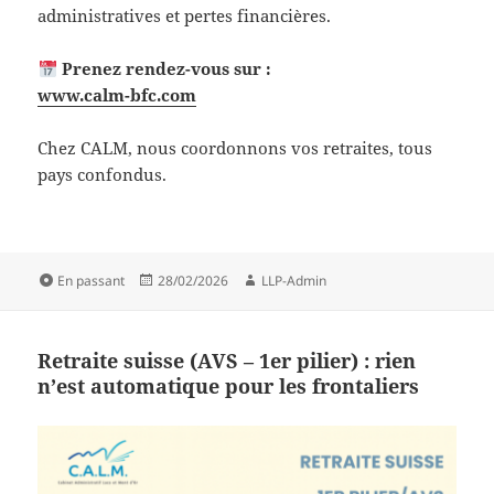
administratives et pertes financières.
Prenez rendez-vous sur :
www.calm-bfc.com
Chez CALM, nous coordonnons vos retraites, tous
pays confondus.
Format
Publié
Auteur
En passant
28/02/2026
LLP-Admin
le
Retraite suisse (AVS – 1er pilier) : rien
n’est automatique pour les frontaliers