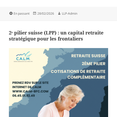
Format
Publié
Auteur
En passant
28/02/2026
LLP-Admin
le
2ᵉ pilier suisse (LPP) : un capital retraite
stratégique pour les frontaliers