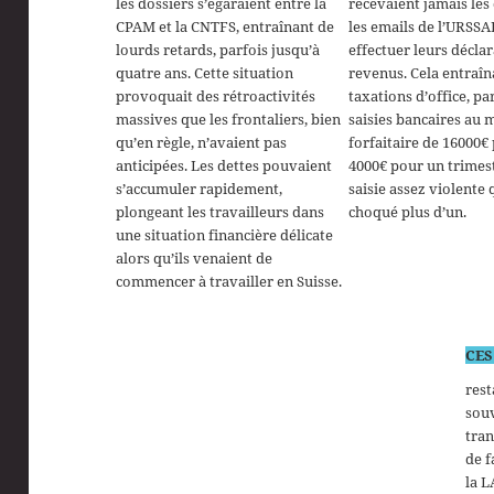
les dossiers s’égaraient entre la
recevaient jamais les
CPAM et la CNTFS, entraînant de
les emails de l’URSS
lourds retards, parfois jusqu’à
effectuer leurs décla
quatre ans. Cette situation
revenus. Cela entraîn
provoquait des rétroactivités
taxations d’office, pa
massives que les frontaliers, bien
saisies bancaires au
qu’en règle, n’avaient pas
forfaitaire de 16000€
anticipées. Les dettes pouvaient
4000€ pour un trimes
s’accumuler rapidement,
saisie assez violente 
plongeant les travailleurs dans
choqué plus d’un.
une situation financière délicate
alors qu’ils venaient de
commencer à travailler en Suisse.
CES
rest
souv
tran
de f
la L