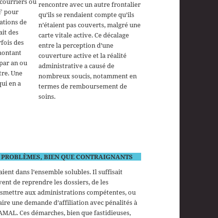
 courriers ou
rencontre avec un autre frontalier
AF pour
qu’ils se rendaient compte qu’ils
rations de
n’étaient pas couverts, malgré une
ait des
carte vitale active. Ce décalage
rfois des
entre la perception d’une
 montant
couverture active et la réalité
 par an ou
administrative a causé de
tre. Une
nombreux soucis, notamment en
qui en a
termes de remboursement de
soins.
 PROBLÈMES, BIEN QUE CONTRAIGNANTS
aient dans l’ensemble solubles. Il suffisait
ent de reprendre les dossiers, de les
smettre aux administrations compétentes, ou
aire une demande d’affiliation avec pénalités à
AMAL. Ces démarches, bien que fastidieuses,