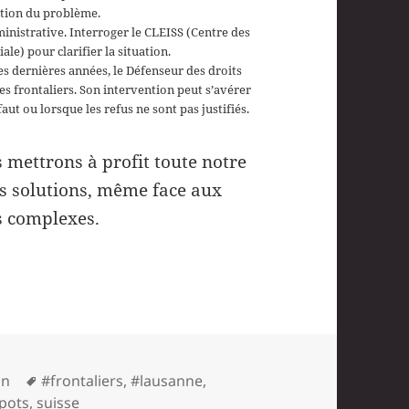
lution du problème.
inistrative. Interroger le CLEISS (Centre des
le) pour clarifier la situation.
 ces dernières années, le Défenseur des droits
 des frontaliers. Son intervention peut s’avérer
ut ou lorsque les refus ne sont pas justifiés.
 mettrons à profit toute notre
s solutions, même face aux
us complexes.
Mots-
in
#frontaliers
,
#lausanne
,
clés
pots
,
suisse