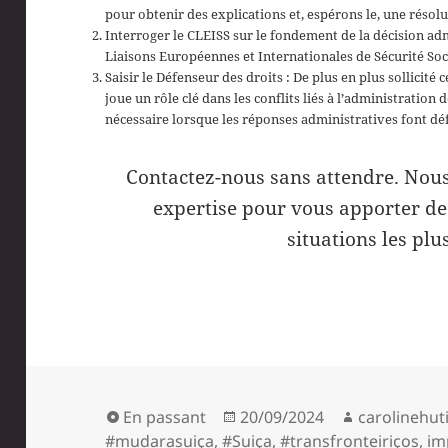
pour obtenir des explications et, espérons le, une réso
Interroger le CLEISS sur le fondement de la décision adm
Liaisons Européennes et Internationales de Sécurité Socia
Saisir le Défenseur des droits : De plus en plus sollicité
joue un rôle clé dans les conflits liés à l’administration
nécessaire lorsque les réponses administratives font défa
Contactez-nous sans attendre. Nous
expertise pour vous apporter de
situations les pl
Format
Publié
Auteur
En passant
20/09/2024
carolinehut
le
#mudarasuiça
,
#Suiça
,
#transfronteiriços
,
im