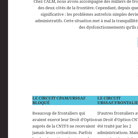
Chez CALM, nous avons accompagné des milliers de fronta
des deux côtés de la frontière. Cependant, depuis q
significative : les problèmes autrefois simples devi
administratifs. Cette situation met à mal la tranquilli
des dysfonctionnements qu’ils n
LE CIRCUIT CPAM/URSSAF
LE CIRCUIT
BLOQUÉ
URSSAF/FRONTALI
Beaucoup de frontaliers qui
D’autres frontaliers 
avaient exercé leur Droit d’Option
un Droit d’Option CN
auprès de la CNTFS ne recevaient
été traité par les 2
jamais leurs cotisations. Parfois
administrations. Mais