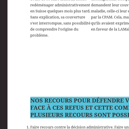
redéménager administrativement
demandent leur couv
en Suisse quelques mois plus tard.
maladie, celle-ci leur
Sans explication, sa couverture
par la CPAM. Cela, mal
s’est interrompue, sans possibilité
qu’ils avaient exprim
de comprendre l’origine du
en faveur de la LAMal
problème.
NOS RECOURS POUR DÉFENDRE V
FACE À CES REFUS ET CETTE CO
PLUSIEURS RECOURS SONT POSSI
Faire recours contre la décision administrative. Faire u