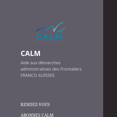
CALM
Aide aux démarches
administratives des Frontaliers
FRANCO-SUISSES
RENDEZ-VOUS
ABONNES CALM