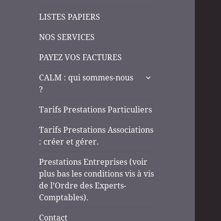
LISTES PAPIERS
NOS SERVICES
PAYEZ VOS FACTURES
ouvrir
CALM : qui sommes-nous
le
?
sous-
menu
Tarifs Prestations Particuliers
Tarifs Prestations Associations
: créer et gérer.
Prestations Entreprises (voir
plus bas les conditions vis à vis
de l’Ordre des Experts-
Comptables).
Contact