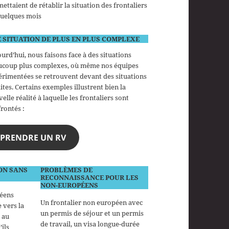
ettaient de rétablir la situation des frontaliers
quelques mois
 SITUATION DE PLUS EN PLUS COMPLEXE
urd’hui, nous faisons face à des situations
ucoup plus complexes, où même nos équipes
rimentées se retrouvent devant des situations
ites. Certains exemples illustrent bien la
elle réalité à laquelle les frontaliers sont
rontés :
PRENDRE UN RV
ON SANS
PROBLÈMES DE
RECONNAISSANCE POUR LES
NON-EUROPÉENS
péens
Un frontalier non européen avec
 vers la
un permis de séjour et un permis
 au
de travail, un visa longue-durée
ils