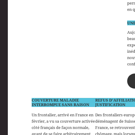
perm
en 
UNE
Aujo
bea
expé
inéd
nouv
conf
COUVERTURE MALADIE
REFUS D’AFFILIATI
INTERROMPUE SANS RAISON
JUSTIFICATION
Un frontalier, arrivé en France en
Des frontaliers euro
février, a vu sa couverture activée
déménagent de Suisse
côté français de façon normale,
France, se retrouvent
avant de se faire arbitrairement
chômage, mais lorsqu’