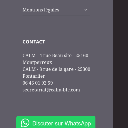
ouvrir
Mentions légales
le
sous-
menu
CONTACT
CALM - 4 rue Beau site - 25160
Montperreux
CALM - 8 rue de la gare - 25300
Pontarlier
06 45 01 92 59
secretariat@calm-bfc.com
Discuter sur WhatsApp