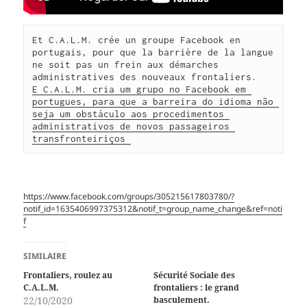
Et C.A.L.M. crée un groupe Facebook en 
portugais, pour que la barrière de la langue 
ne soit pas un frein aux démarches 
E C.A.L.M. cria um grupo no Facebook em 
portugues, para que a barreira do idioma não 
seja um obstáculo aos procedimentos 
administrativos de novos passageiros 
transfronteiriços 
https://www.facebook.com/groups/305215617803780/?
notif_id=1635406997375312&notif_t=group_name_change&ref=noti
f
SIMILAIRE
Frontaliers, roulez au
Sécurité Sociale des
C.A.L.M.
frontaliers : le grand
22/10/2020
basculement.