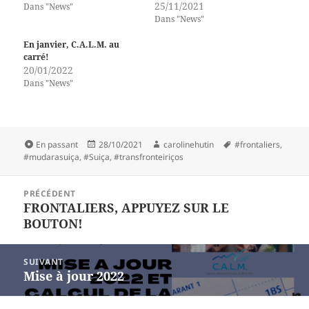
25/11/2021
Dans "News"
Dans "News"
En janvier, C.A.L.M. au
carré!
20/01/2022
Dans "News"
Format
Publié
Auteur
Mots-
En passant
28/10/2021
carolinehutin
#frontaliers
,
le
clés
#mudarasuiça
,
#Suiça
,
#transfronteiriços
Navigation
PRÉCÉDENT
de
FRONTALIERS, APPUYEZ SUR LE
Article
l’article
BOUTON!
précédent :
SUIVANT
Mise à jour 2022
Article
suivant :