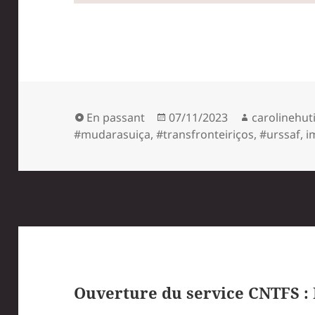
Format
Publié
Auteur
En passant
07/11/2023
carolinehut
le
#mudarasuiça
,
#transfronteiriços
,
#urssaf
,
i
Ouverture du service CNTFS : 