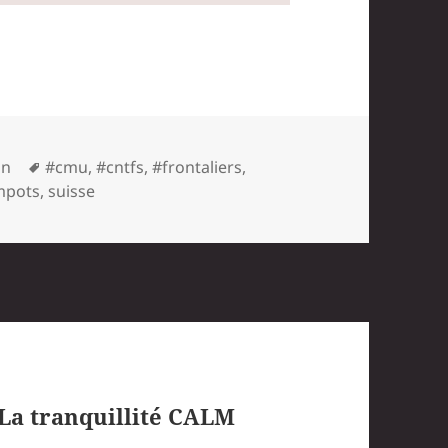
Mots-
in
#cmu
,
#cntfs
,
#frontaliers
,
clés
mpots
,
suisse
La tranquillité CALM