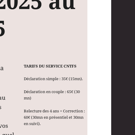
2025 au
5
TARIFS DU SERVICE CNTFS
la
Déclaration simple : 35€ (15mn).
Déclaration en couple : 65€ (30
 au
mn)
s
Relecture des 4 ans + Correction :
60€ (30mn en présentiel et 30mn
en suivi).
vos
à quel