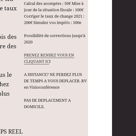
Calcul des acomptes : 50€ Mise à
le taux
jour de la situation fiscale : 100€
Corriger le taux de change 2021 :
200€ Simulez vos impôts : 100e
ois des
Possibilité de corrections jusqu’à
2020
ire des
PRENEZ RENDEZ VOUS EN
CLIQUANT IC
I
us le
A DISTANCE? NE PERDEZ PLUS
DE TEMPS A VOUS DEPLACER. RV
chez
en Visioconférence
plus
PAS DE DEPLACEMENT A
DOMICILE.
PS REEL