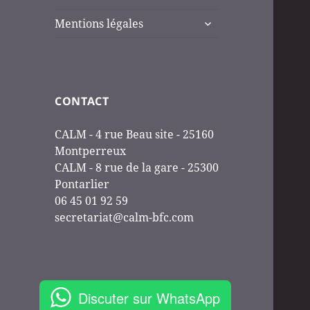
ouvrir
Mentions légales
le
sous-
menu
CONTACT
CALM - 4 rue Beau site - 25160
Montperreux
CALM - 8 rue de la gare - 25300
Pontarlier
06 45 01 92 59
secretariat@calm-bfc.com
Discuter sur WhatsApp