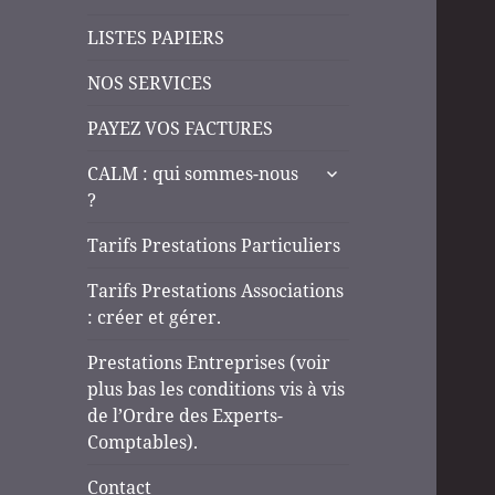
LISTES PAPIERS
NOS SERVICES
PAYEZ VOS FACTURES
ouvrir
CALM : qui sommes-nous
le
?
sous-
menu
Tarifs Prestations Particuliers
Tarifs Prestations Associations
: créer et gérer.
Prestations Entreprises (voir
plus bas les conditions vis à vis
de l’Ordre des Experts-
Comptables).
Contact