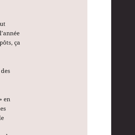
aut
l’année
pôts, ça
 des
» en
les
le