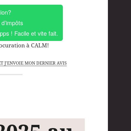
tion?
 d’impôts
s ! Facile et vite fait.
rocuration à CALM!
ET J’ENVOIE MON DERNIER AVIS