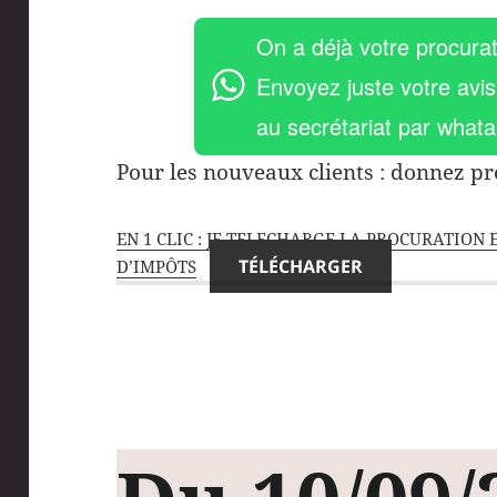
On a déjà votre procura
Envoyez juste votre avis
au secrétariat par whatapp
Pour les nouveaux clients : donnez p
EN 1 CLIC : JE TELECHARGE LA PROCURATION 
TÉLÉCHARGER
D’IMPÔTS