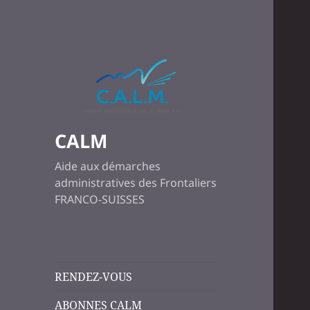
CALM
Aide aux démarches
administratives des Frontaliers
FRANCO-SUISSES
RENDEZ-VOUS
ABONNES CALM