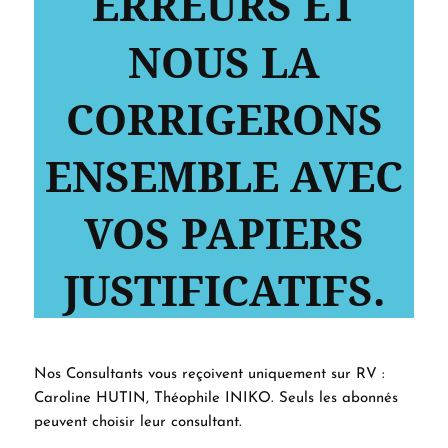
ERREURS ET
NOUS LA
CORRIGERONS
ENSEMBLE AVEC
VOS PAPIERS
JUSTIFICATIFS.
Nos Consultants vous reçoivent uniquement sur RV :
Caroline HUTIN, Théophile INIKO. Seuls les abonnés
peuvent choisir leur consultant.