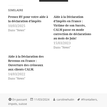
SIMILAIRE
Prenez RV pour votre aide à
Aide à la Déclaration
la déclaration d’impôts
d’Impôts en France :
10/03/2025
Victime de son Succès,
CALM passe en mode
Dans "News"
correction de déclarations
au mois de Juin!
15/03/2023
Dans "News"
Aide à la Déclaration des
Revenus en France :
Ouverture des créneaux
aux clients CALM.
14/03/2022
Dans "News"
Format
Publié
Auteur
Mots-
En passant
11/03/2024
carolinehutin
#frontaliers
,
le
clés
impots
,
suisse